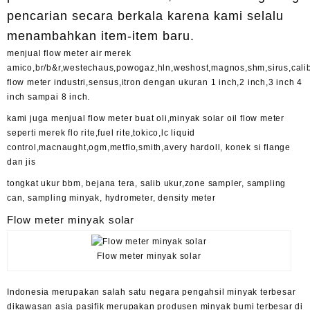
pencarian secara berkala karena kami selalu
menambahkan item-item baru.
menjual flow meter air merek
amico,br/b&r,westechaus,powogaz,hln,weshost,magnos,shm,sirus,calib
flow meter industri,sensus,itron dengan ukuran 1 inch,2 inch,3 inch 4
inch sampai 8 inch.
kami juga menjual flow meter buat oli,minyak solar oil flow meter
seperti merek flo rite,fuel rite,tokico,lc liquid
control,macnaught,ogm,metflo,smith,avery hardoll, konek si flange
dan jis
tongkat ukur bbm, bejana tera, salib ukur,zone sampler, sampling
can, sampling minyak, hydrometer, density meter
Flow meter minyak solar
Flow meter minyak solar
Indonesia merupakan salah satu negara pengahsil minyak terbesar
dikawasan asia pasifik merupakan produsen minyak bumi terbesar di