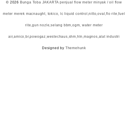
© 2026
Bunga Toba JAKARTA penjual flow meter minyak / oil flow
meter merek macnaught, tokico, lc liquid control,nitto,oval,flo rite,fuel
rite,gun nozle,selang bbm,ogm, water meter
air,amico,br,powogaz,westechaus,shm,hln,magnos,alat industri
Designed by
Themehunk