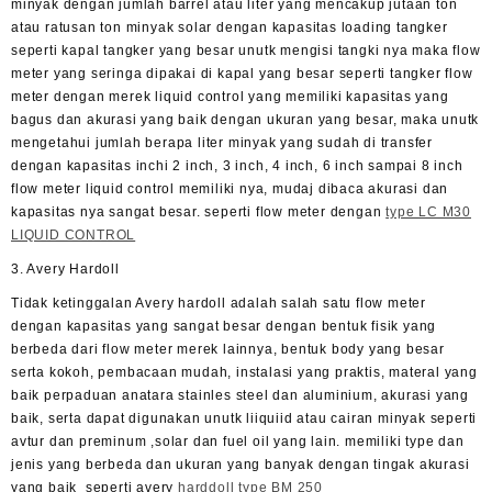
minyak dengan jumlah barrel atau liter yang mencakup jutaan ton
atau ratusan ton minyak solar dengan kapasitas loading tangker
seperti kapal tangker yang besar unutk mengisi tangki nya maka flow
meter yang seringa dipakai di kapal yang besar seperti tangker flow
meter dengan merek liquid control yang memiliki kapasitas yang
bagus dan akurasi yang baik dengan ukuran yang besar, maka unutk
mengetahui jumlah berapa liter minyak yang sudah di transfer
dengan kapasitas inchi 2 inch, 3 inch, 4 inch, 6 inch sampai 8 inch
flow meter liquid control memiliki nya, mudaj dibaca akurasi dan
kapasitas nya sangat besar. seperti flow meter dengan
type LC M30
LIQUID CONTROL
3. Avery Hardoll
Tidak ketinggalan Avery hardoll adalah salah satu flow meter
dengan kapasitas yang sangat besar dengan bentuk fisik yang
berbeda dari flow meter merek lainnya, bentuk body yang besar
serta kokoh, pembacaan mudah, instalasi yang praktis, materal yang
baik perpaduan anatara stainles steel dan aluminium, akurasi yang
baik, serta dapat digunakan unutk liiquiid atau cairan minyak seperti
avtur dan preminum ,solar dan fuel oil yang lain. memiliki type dan
jenis yang berbeda dan ukuran yang banyak dengan tingak akurasi
yang baik seperti avery
harddoll type BM 250