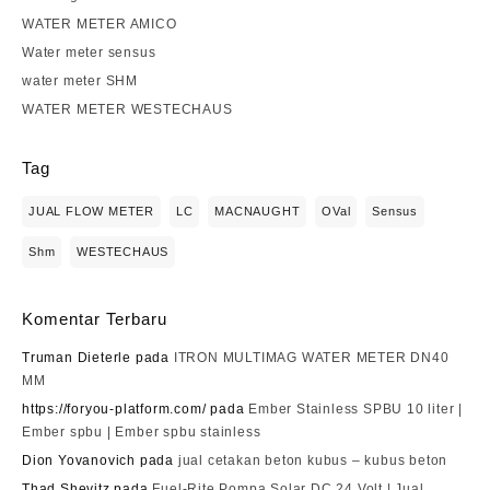
WATER METER AMICO
Water meter sensus
water meter SHM
WATER METER WESTECHAUS
Tag
JUAL FLOW METER
LC
MACNAUGHT
OVal
Sensus
Shm
WESTECHAUS
Komentar Terbaru
Truman Dieterle
pada
ITRON MULTIMAG WATER METER DN40
MM
https://foryou-platform.com/
pada
Ember Stainless SPBU 10 liter |
Ember spbu | Ember spbu stainless
Dion Yovanovich
pada
jual cetakan beton kubus – kubus beton
Thad Shevitz
pada
Fuel-Rite Pompa Solar DC 24 Volt | Jual