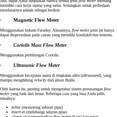
Jadi, dapat Anda simpulkan bahwa semua jenis
flow meter
memang
memiliki cara kerja utama yang sama. Sedangkan untuk perbedaan
mendasarnya adalah sebagai berikut:
·
Magnetic Flow Meter
Menggunakan hukum Faraday. Alasannya,
flow meter
jenis ini hanya
dapat dioperasikan pada cairan yang memiliki konduktivitas tertentu.
·
Coriolis Mass
Flow Meter
Menggunakan perhitungan Coriolis.
·
Ultrasonic Flow Meter
Menggunakan kecepatan suara di tingkatan ultra (
ultrasound
), yang
mampu menghitung
velocity
dari aliran fluida.
Oleh karena itu, penting untuk mengetahui sistem pemasangan
flow
meter
yang baik dan benar. Beberapa cara yang bisa Anda pilih,
misalnya:
inline
(memotong saluran pipa)
insert-in
(melubangi saluran pipa)
clamp-on
(menempelkan
flow
meter
di sisi luar pipa)