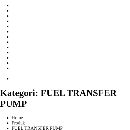
Water Meter
FLOW METER OIL
Peralatan Teknik
Water meter Limbah
WATER METER AMICO
WATER METER SENSUS
FLOW METER TOKICO
FLOW METER LIQUID CONTROL
WATER METER SHM
WATER METER ITRON
Zone Sampler
WATER METER BR
MACNAUGHT FLOW METER & Fuel Meters – Bell Flow
Systems
Peralatan spbu
Kategori:
FUEL TRANSFER
PUMP
Home
Produk
FUEL TRANSFER PUMP