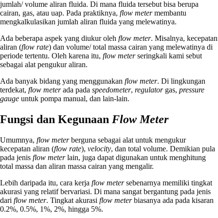
jumlah/ volume aliran fluida. Di mana fluida tersebut bisa berupa
cairan, gas, atau uap. Pada praktiknya,
flow
meter
membantu
mengkalkulasikan jumlah aliran fluida yang melewatinya.
Ada beberapa aspek yang diukur oleh
flow
meter
. Misalnya, kecepatan
aliran (
flow rate
) dan volume/ total massa cairan yang melewatinya di
periode tertentu. Oleh karena itu,
flow meter
seringkali kami sebut
sebagai alat pengukur aliran.
Ada banyak bidang yang menggunakan
flow meter
. Di lingkungan
terdekat,
flow meter
ada pada
speedometer
,
regulator
gas,
pressure
gauge
untuk pompa manual, dan lain-lain.
Fungsi dan Kegunaan
Flow Meter
Umumnya,
flow meter
berguna sebagai alat untuk mengukur
kecepatan aliran (
flow
rate
),
velocity
, dan total volume. Demikian pula
pada jenis
flow meter
lain, juga dapat digunakan untuk menghitung
total massa dan aliran massa cairan yang mengalir.
Lebih daripada itu, cara kerja
flow meter
sebenarnya memiliki tingkat
akurasi yang relatif bervariasi. Di mana sangat bergantung pada jenis
dari
flow meter
. Tingkat akurasi
flow meter
biasanya ada pada kisaran
0.2%, 0.5%, 1%, 2%, hingga 5%.