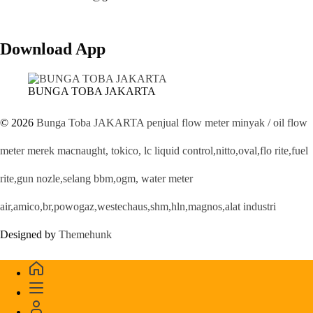
Download App
BUNGA TOBA JAKARTA
© 2026
Bunga Toba JAKARTA penjual flow meter minyak / oil flow
meter merek macnaught, tokico, lc liquid control,nitto,oval,flo rite,fuel
rite,gun nozle,selang bbm,ogm, water meter
air,amico,br,powogaz,westechaus,shm,hln,magnos,alat industri
Designed by
Themehunk