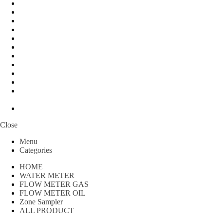
Peralatan Teknik
Water meter Limbah
WATER METER AMICO
WATER METER SENSUS
FLOW METER TOKICO
FLOW METER LIQUID CONTROL
WATER METER SHM
WATER METER ITRON
Zone Sampler
WATER METER BR
MACNAUGHT FLOW METER & Fuel Meters – Bell Flow
Systems
Peralatan spbu
Close
Menu
Categories
HOME
WATER METER
FLOW METER GAS
FLOW METER OIL
Zone Sampler
ALL PRODUCT