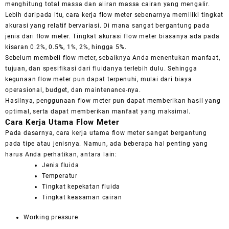
menghitung total massa dan aliran massa cairan yang mengalir.
Lebih daripada itu, cara kerja
flow meter
sebenarnya memiliki tingkat
akurasi yang relatif bervariasi. Di mana sangat bergantung pada
jenis dari
flow meter
. Tingkat akurasi
flow meter
biasanya ada pada
kisaran 0.2%, 0.5%, 1%, 2%, hingga 5%.
Sebelum membeli
flow meter
, sebaiknya Anda menentukan manfaat,
tujuan, dan spesifikasi dari fluidanya terlebih dulu. Sehingga
kegunaan
flow meter
pun dapat terpenuhi, mulai dari biaya
operasional,
budget
, dan
maintenance
-nya.
Hasilnya, penggunaan
flow meter
pun dapat memberikan hasil yang
optimal, serta dapat memberikan manfaat yang maksimal.
Cara Kerja Utama
Flow Meter
Pada dasarnya, cara kerja utama
flow meter
sangat bergantung
pada tipe atau jenisnya. Namun, ada beberapa hal penting yang
harus Anda perhatikan, antara lain:
Jenis fluida
Temperatur
Tingkat kepekatan fluida
Tingkat keasaman cairan
Working pressure