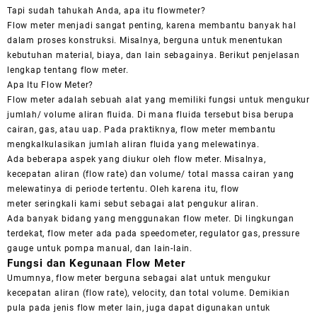
Tapi sudah tahukah Anda, apa itu
flowmeter
?
Flow
meter
menjadi sangat penting, karena membantu banyak hal
dalam proses konstruksi. Misalnya, berguna untuk menentukan
kebutuhan material, biaya, dan lain sebagainya. Berikut penjelasan
lengkap tentang
flow meter
.
Apa Itu
Flow Meter
?
Flow meter
adalah sebuah alat yang memiliki fungsi untuk mengukur
jumlah/ volume aliran fluida. Di mana fluida tersebut bisa berupa
cairan, gas, atau uap. Pada praktiknya,
flow
meter
membantu
mengkalkulasikan jumlah aliran fluida yang melewatinya.
Ada beberapa aspek yang diukur oleh
flow
meter
. Misalnya,
kecepatan aliran (
flow rate
) dan volume/ total massa cairan yang
melewatinya di periode tertentu. Oleh karena itu,
flow
meter
seringkali kami sebut sebagai alat pengukur aliran.
Ada banyak bidang yang menggunakan
flow meter
. Di lingkungan
terdekat,
flow meter
ada pada
speedometer
,
regulator
gas,
pressure
gauge
untuk pompa manual, dan lain-lain.
Fungsi dan Kegunaan
Flow Meter
Umumnya,
flow meter
berguna sebagai alat untuk mengukur
kecepatan aliran (
flow
rate
),
velocity
, dan total volume. Demikian
pula pada jenis
flow meter
lain, juga dapat digunakan untuk