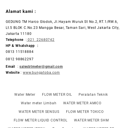
Alamat kami :
GEDUNG TM Harco Glodok, Jl.Hayam Wuruk St No.2, RT.1/RW.6,
Lt.5 BLOK C.No.23 Mangga Besar, Taman Sari, West Jakarta City,
Jakarta 11180
Telephone
:
021 22680742
HP & Whatshapp :
0813 11518884
0812 98862297
Email
:
salesbtmeter@gmail.com
Website
:
www.bungatoba.com
Water Meter
FLOW METER OIL
Peralatan Teknik
Water meter Limbah
WATER METER AMICO
WATER METER SENSUS
FLOW METER TOKICO
FLOW METER LIQUID CONTROL
WATER METER SHM