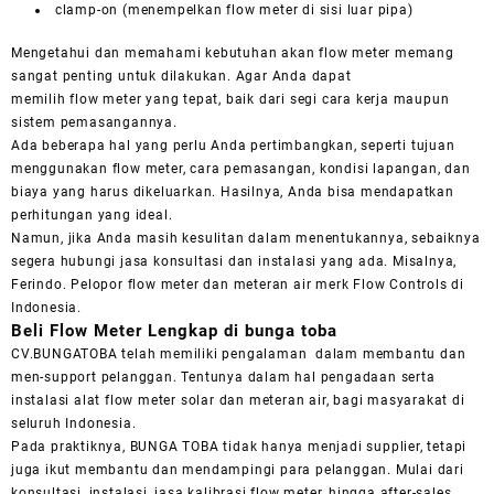
clamp-on
(menempelkan
flow
meter
di sisi luar pipa)
Mengetahui dan memahami kebutuhan akan
flow meter
memang
sangat penting untuk dilakukan. Agar Anda dapat
memilih
flow
meter
yang tepat, baik dari segi cara kerja maupun
sistem pemasangannya.
Ada beberapa hal yang perlu Anda pertimbangkan, seperti tujuan
menggunakan
flow meter
, cara pemasangan, kondisi lapangan, dan
biaya yang harus dikeluarkan. Hasilnya, Anda bisa mendapatkan
perhitungan yang ideal.
Namun, jika Anda masih kesulitan dalam menentukannya, sebaiknya
segera hubungi jasa konsultasi dan instalasi yang ada. Misalnya,
Ferindo. Pelopor
flow meter
dan meteran air merk Flow Controls di
Indonesia.
Beli Flow Meter Lengkap di bunga toba
CV.BUNGATOBA telah memiliki pengalaman dalam membantu dan
men-
support
pelanggan. Tentunya dalam hal pengadaan serta
instalasi alat
flow meter
solar dan meteran air, bagi masyarakat di
seluruh Indonesia.
Pada praktiknya, BUNGA TOBA tidak hanya menjadi
supplier
, tetapi
juga ikut membantu dan mendampingi para pelanggan. Mulai dari
konsultasi, instalasi, jasa kalibrasi
flow meter
, hingga
after-sales