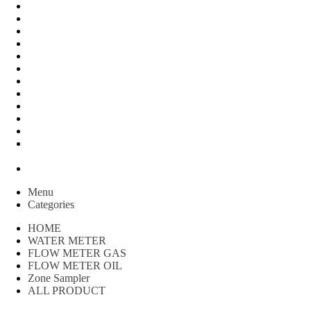
FLOW METER OIL
Peralatan Teknik
Water meter Limbah
WATER METER AMICO
WATER METER SENSUS
FLOW METER TOKICO
FLOW METER LIQUID CONTROL
WATER METER SHM
WATER METER ITRON
Zone Sampler
WATER METER BR
MACNAUGHT FLOW METER & Fuel Meters – Bell Flow
Systems
Peralatan spbu
Menu
Categories
HOME
WATER METER
FLOW METER GAS
FLOW METER OIL
Zone Sampler
ALL PRODUCT