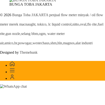
BUNGA TOBA JAKARTA
© 2026
Bunga Toba JAKARTA penjual flow meter minyak / oil flow
meter merek macnaught, tokico, lc liquid control,nitto,oval,flo rite,fuel
rite,gun nozle,selang bbm,ogm, water meter
air,amico,br,powogaz,westechaus,shm,hln,magnos,alat industri
Designed by
Themehunk