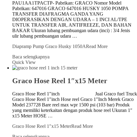
PAU1AA1TPACTP- Pabrikan: GRACO Nomor Model
Pabrikan: 647016 GRACO 647016 HUSKY 1050 POMPA
TRANSFER DIAFRAGMA GANDA YANG
DIOPERASIKAN DENGAN UDARA – 1 INCI AL/TPE
UNTUK TRANSFER AIR, ANTIFREEZE, DAN BAHAN
BAKAR Ukuran lubang pembuangan udara (inci) : 3/4 Jenis
ulir lubang pembuangan udara …
Diapramp Pump Graco Husky 1050A
Read More
Baca selengkapnya
Quick View
Graco Hose Reel 1″x15 Meter
Graco Hose Reel 1″inch Jual Graco fuel Truck
Graco Hose Reel 1″inch Hose reel Graco 1″Inch Merek Graco
Model 237728 Bare reel max wpr 1500 psi (103 bar) Produk
yang memiliki keterkaitan dengan produk hose reel Ukuran 1″
x15 Meter HOSE …
Graco Hose Reel 1″x15 Meter
Read More
Baca selengkapnya