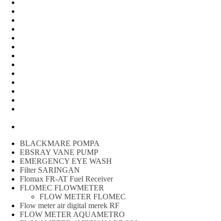
Water Meter
FLOW METER OIL
Peralatan Teknik
Water meter Limbah
WATER METER AMICO
WATER METER SENSUS
FLOW METER TOKICO
FLOW METER LIQUID CONTROL
WATER METER SHM
WATER METER ITRON
Zone Sampler
WATER METER BR
MACNAUGHT FLOW METER & Fuel Meters – Bell Flow
Systems
Peralatan spbu
BLACKMARE POMPA
EBSRAY VANE PUMP
EMERGENCY EYE WASH
Filter SARINGAN
Flomax FR-AT Fuel Receiver
FLOMEC FLOWMETER
FLOW METER FLOMEC
Flow meter air digital merek RF
FLOW METER AQUAMETRO