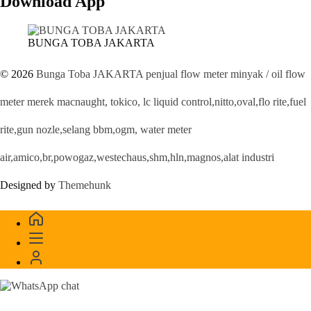
Download App
BUNGA TOBA JAKARTA
© 2026
Bunga Toba JAKARTA penjual flow meter minyak / oil flow
meter merek macnaught, tokico, lc liquid control,nitto,oval,flo rite,fuel
rite,gun nozle,selang bbm,ogm, water meter
air,amico,br,powogaz,westechaus,shm,hln,magnos,alat industri
Designed by
Themehunk