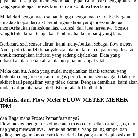
pipa, atau bisa juga ditempelkan pada pipa. Butuh cara pengaplikasian
yang spesifik agar proses kontrol dan kombusi bisa lancar.
Mulai dari penggunaan satuan hingga penggunaan variable berganda.
Ini adalah opsi dari alat perhitungan aliran yang didesain dengan
memperhatikan fungsionalitas, akurasi, dan juga harganya. Sensor
yang lebih akurat, tetap akan lebih mahal ketimbang yang lain.
Berbicara soal sensor aliran, kami menyebutkan sebagai flow meters,
Anda perlu tahu lebih banyak soal alat ini karena dapat menjadi sarana
untuk memajukan industri yang sedang dijalankan. Data yang
dihasilkan dari setiap aliran dalam pipa ini sangat vital.
Maka dari itu, Anda yang mulai menjalankan bisnis tertentu yang
berkaitan dengan setup air dan gas perlu tahu ini semua agar tidak rugi
akibat hasil pengaliran yang tidak akurat. Dengan demikian, kami akan
mulai dari pembahasan definisi dari alat ini lebih dulu.
Definisi dari Flow Meter FLOW METER MEREK
IPM
dan Bagaimana Proses Pemanfaatannya?
Flow meters mengukur volume atau massa dari setiap cairan, gas, dan
uap yang melewatinya. Demikian definisi yang paling simpel dan
paling menggambarkan cara kerja dari alat yang akan diaplikasikan di