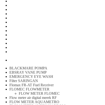
Water Meter
FLOW METER OIL
Peralatan Teknik
Water meter Limbah
WATER METER AMICO
WATER METER SENSUS
FLOW METER TOKICO
FLOW METER LIQUID CONTROL
WATER METER SHM
WATER METER ITRON
Zone Sampler
WATER METER BR
MACNAUGHT FLOW METER & Fuel Meters – Bell Flow
Systems
Peralatan spbu
BLACKMARE POMPA
EBSRAY VANE PUMP
EMERGENCY EYE WASH
Filter SARINGAN
Flomax FR-AT Fuel Receiver
FLOMEC FLOWMETER
FLOW METER FLOMEC
Flow meter air digital merek RF
FLOW METER AQUAMETRO