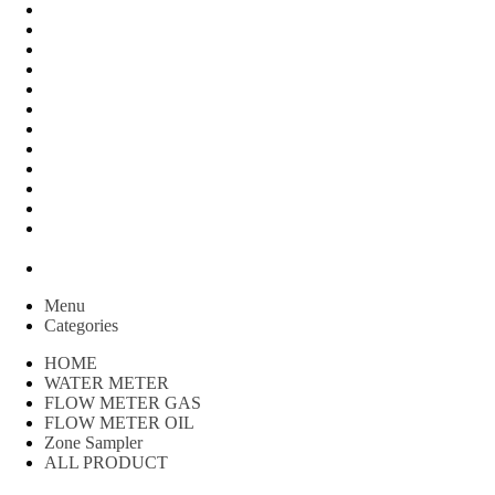
FLOW METER OIL
Peralatan Teknik
Water meter Limbah
WATER METER AMICO
WATER METER SENSUS
FLOW METER TOKICO
FLOW METER LIQUID CONTROL
WATER METER SHM
WATER METER ITRON
Zone Sampler
WATER METER BR
MACNAUGHT FLOW METER & Fuel Meters – Bell Flow
Systems
Peralatan spbu
Menu
Categories
HOME
WATER METER
FLOW METER GAS
FLOW METER OIL
Zone Sampler
ALL PRODUCT