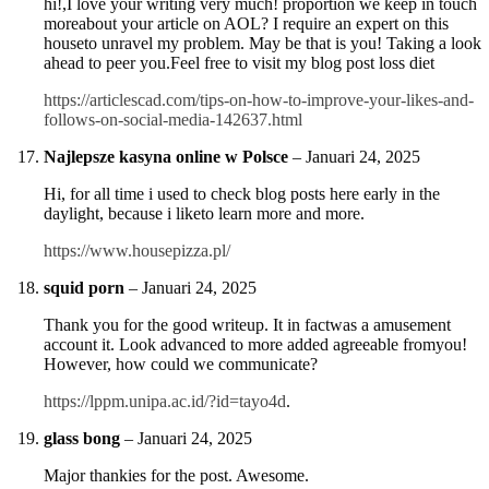
hi!,I love your writing very much! proportion we keep in touch
moreabout your article on AOL? I require an expert on this
houseto unravel my problem. May be that is you! Taking a look
ahead to peer you.Feel free to visit my blog post loss diet
https://articlescad.com/tips-on-how-to-improve-your-likes-and-
follows-on-social-media-142637.html
Najlepsze kasyna online w Polsce
–
Januari 24, 2025
Hi, for all time i used to check blog posts here early in the
daylight, because i liketo learn more and more.
https://www.housepizza.pl/
squid porn
–
Januari 24, 2025
Thank you for the good writeup. It in factwas a amusement
account it. Look advanced to more added agreeable fromyou!
However, how could we communicate?
https://lppm.unipa.ac.id/?id=tayo4d
.
glass bong
–
Januari 24, 2025
Major thankies for the post. Awesome.