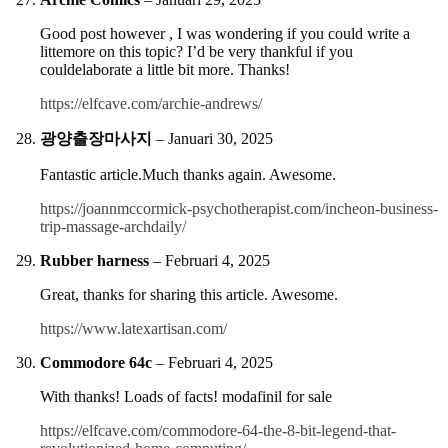
Good post however , I was wondering if you could write a
littemore on this topic? I’d be very thankful if you
couldelaborate a little bit more. Thanks!
https://elfcave.com/archie-andrews/
광양출장마사지
–
Januari 30, 2025
Fantastic article.Much thanks again. Awesome.
https://joannmccormick-psychotherapist.com/incheon-business-
trip-massage-archdaily/
Rubber harness
–
Februari 4, 2025
Great, thanks for sharing this article. Awesome.
https://www.latexartisan.com/
Commodore 64c
–
Februari 4, 2025
With thanks! Loads of facts! modafinil for sale
https://elfcave.com/commodore-64-the-8-bit-legend-that-