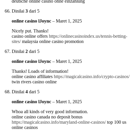
deutsche online casino ohne einzahlung
Dinilai
3
dari 5
online casino lJoync
–
Maret 1, 2025
Nicely put. Thanks!
casino online offers
https://onlinecasinoindex.us/tennis-betting-
sites/
malaysia online casino promotion
Dinilai
2
dari 5
online casino lJoync
–
Maret 1, 2025
Thanks! Loads of information!
online casino affiliates
https://magicalcasino.info/crypto-casinos/
twin rivers casino online
Dinilai
4
dari 5
online casino lJoync
–
Maret 1, 2025
Whoa all kinds of very good information.
online casino canada no deposit bonus
https://magicalcasino.info/maryland-online-casinos/
top 100 us
online casinos