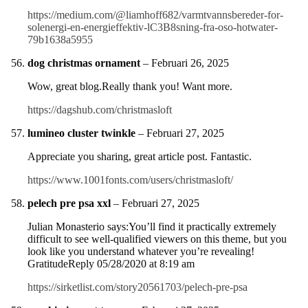
https://medium.com/@liamhoff682/varmtvannsbereder-for-
solenergi-en-energieffektiv-lC3B8sning-fra-oso-hotwater-
79b1638a5955
dog christmas ornament
–
Februari 26, 2025
Wow, great blog.Really thank you! Want more.
https://dagshub.com/christmasloft
lumineo cluster twinkle
–
Februari 27, 2025
Appreciate you sharing, great article post. Fantastic.
https://www.1001fonts.com/users/christmasloft/
pelech pre psa xxl
–
Februari 27, 2025
Julian Monasterio says:You’ll find it practically extremely
difficult to see well-qualified viewers on this theme, but you
look like you understand whatever you’re revealing!
GratitudeReply 05/28/2020 at 8:19 am
https://sirketlist.com/story20561703/pelech-pre-psa