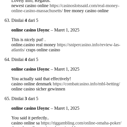
Lovely info, Regards.
newest casino online
https://casinoslotssaid.com/real-money-
online-casino-massachusetts/
free money casino online
Dinilai
4
dari 5
online casino lJoync
–
Maret 1, 2025
This is nicely put! .
online.casino real money
https://snipercasino.info/review-las-
atlantis/
craps online casino
Dinilai
4
dari 5
online casino lJoync
–
Maret 1, 2025
You actually said that effectively!
casino online denmark
https://combatcasino.info/mbl-betting/
online casino sicher gewinnen
Dinilai
3
dari 5
online casino lJoync
–
Maret 1, 2025
You said it perfectly..
casino online sa
https://riggambling.com/online-omaha-poker/