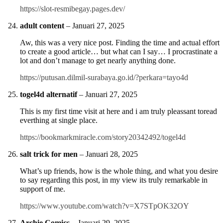
https://slot-resmibegay.pages.dev/
adult content
–
Januari 27, 2025
Aw, this was a very nice post. Finding the time and actual effort
to create a good article… but what can I say… I procrastinate a
lot and don’t manage to get nearly anything done.
https://putusan.dilmil-surabaya.go.id/?perkara=tayo4d
togel4d alternatif
–
Januari 27, 2025
This is my first time visit at here and i am truly pleassant toread
everthing at single place.
https://bookmarkmiracle.com/story20342492/togel4d
salt trick for men
–
Januari 28, 2025
What’s up friends, how is the whole thing, and what you desire
to say regarding this post, in my view its truly remarkable in
support of me.
https://www.youtube.com/watch?v=X7STpOK32OY
Archie Comics
–
Januari 29, 2025