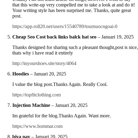
that this write-up very compelled me to take a look at and do it!
Your writing style has been surprised me. Thanks, quite great
post.
https://app.roll20.net/users/15540789/tournuocngoai-0
Cheap Seo Cost back links balck hat seo
–
Januari 19, 2025
Thanks designed for sharing such a pleasant thought,post is nice,
thats why i have read it entirely
http://inyourshoes.site/story/4064
Hoodies
–
Januari 20, 2025
I value the blog post.Thanks Again. Really Cool.
https://topfitclothing.com
Injection Machine
–
Januari 20, 2025
Im grateful for the blog.Thanks Again. Want more.
https://www.hommar.com
biya pay
–
Januari 20, 2025