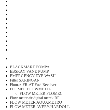
FLOW METER OIL
Peralatan Teknik
Water meter Limbah
WATER METER AMICO
WATER METER SENSUS
FLOW METER TOKICO
FLOW METER LIQUID CONTROL
WATER METER SHM
WATER METER ITRON
Zone Sampler
WATER METER BR
MACNAUGHT FLOW METER & Fuel Meters – Bell Flow
Systems
Peralatan spbu
BLACKMARE POMPA
EBSRAY VANE PUMP
EMERGENCY EYE WASH
Filter SARINGAN
Flomax FR-AT Fuel Receiver
FLOMEC FLOWMETER
FLOW METER FLOMEC
Flow meter air digital merek RF
FLOW METER AQUAMETRO
FLOW METER AVERY-HARDOLL