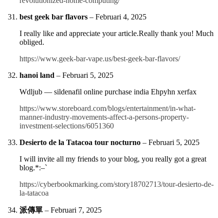
revolutionized-home-computing/
best geek bar flavors
–
Februari 4, 2025
I really like and appreciate your article.Really thank you! Much
obliged.
https://www.geek-bar-vape.us/best-geek-bar-flavors/
hanoi land
–
Februari 5, 2025
Wdljub — sildenafil online purchase india Ehpyhn xerfax
https://www.storeboard.com/blogs/entertainment/in-what-
manner-industry-movements-affect-a-persons-property-
investment-selections/6051360
Desierto de la Tatacoa tour nocturno
–
Februari 5, 2025
I will invite all my friends to your blog, you really got a great
blog.*:–`
https://cyberbookmarking.com/story18702713/tour-desierto-de-
la-tatacoa
派傳單
–
Februari 7, 2025