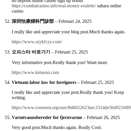
no deposit online casino sign up bonus
https://combatcasino.info/real-money-roulette/
sahara online
casino
深圳怡康婦科門診部
–
Februari 24, 2025
I really like and appreciate your blog post.Much thanks again.
https://www.szykfcyy.com/
오피스타 바로가기
–
Februari 25, 2025
Very informative post.Really thank you! Want more.
https://www.krmoon.com
Vietnam labor law for foreigners
–
Februari 25, 2025
I really like and appreciate your post.Really thank you! Keep
writing.
https://www.coursera.org/user/846022623aec3314de5bd9216ff
Varmtvannsbereder for fjernvarme
–
Februari 26, 2025
Very good post.Much thanks again. Really Cool.