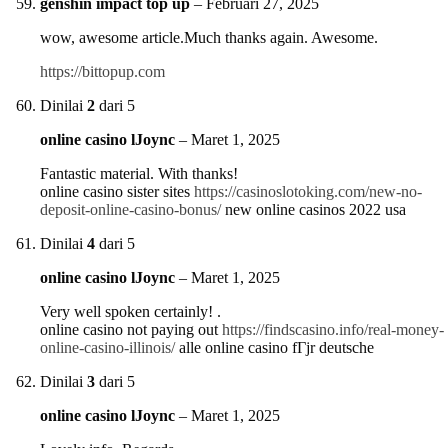
genshin impact top up
–
Februari 27, 2025
wow, awesome article.Much thanks again. Awesome.
https://bittopup.com
Dinilai
2
dari 5
online casino lJoync
–
Maret 1, 2025
Fantastic material. With thanks!
online casino sister sites
https://casinoslotoking.com/new-no-
deposit-online-casino-bonus/
new online casinos 2022 usa
Dinilai
4
dari 5
online casino lJoync
–
Maret 1, 2025
Very well spoken certainly! .
online casino not paying out
https://findscasino.info/real-money-
online-casino-illinois/
alle online casino fГјr deutsche
Dinilai
3
dari 5
online casino lJoync
–
Maret 1, 2025