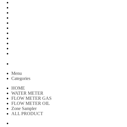
Peralatan Teknik
Water meter Limbah
WATER METER AMICO
WATER METER SENSUS
FLOW METER TOKICO
FLOW METER LIQUID CONTROL
WATER METER SHM
WATER METER ITRON
Zone Sampler
WATER METER BR
MACNAUGHT FLOW METER & Fuel Meters – Bell Flow
Systems
Peralatan spbu
Menu
Categories
HOME
WATER METER
FLOW METER GAS
FLOW METER OIL
Zone Sampler
ALL PRODUCT
Water Meter